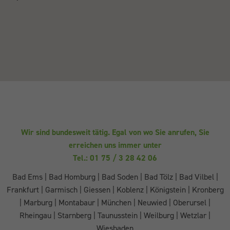
Wir sind bundesweit tätig. Egal von wo Sie anrufen, Sie
erreichen uns immer unter
Tel.: 01 75 / 3 28 42 06
Bad Ems
|
Bad Homburg
|
Bad Soden
|
Bad Tölz
|
Bad Vilbel
|
Frankfurt
|
Garmisch
|
Giessen
|
Koblenz
|
Königstein
|
Kronberg
|
Marburg
|
Montabaur
|
München
|
Neuwied
|
Oberursel
|
Rheingau
|
Starnberg
|
Taunusstein
|
Weilburg
|
Wetzlar
|
Wiesbaden